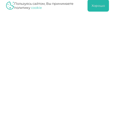
Пользуясь сайтом, Вы принимаете
ЛО 77 01 012765
Хорошо
политику
cookie
Чертаново И
7726023297
772601001
0603290
1027739180490
ЛО 77 01 004101
Протек
7726076940
772601001
16342412
1027739749036
ЛО 77 01 014453
Навигация
Услуги
Клиника