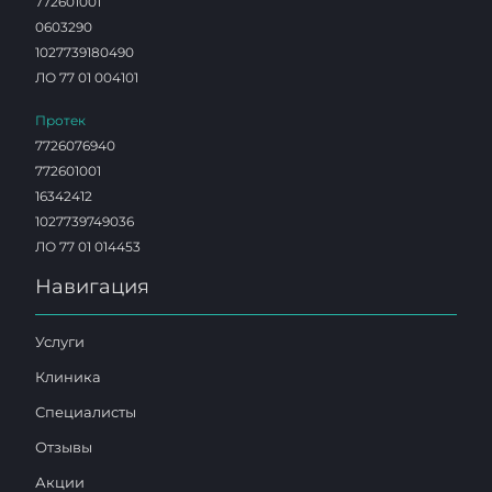
772601001
0603290
1027739180490
ЛО 77 01 004101
Протек
7726076940
772601001
16342412
1027739749036
ЛО 77 01 014453
Навигация
Услуги
Клиника
Специалисты
Отзывы
Акции