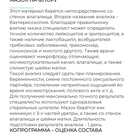
МАЗОК НА ФЛОРУ
Этот материал берётся непосредственно со
стенок влагалища. Второе название анализа –
бактериоскопия. Благодаря правильному
взятию мазка специалист может определить
точное количество лейкоцитов и эритроцитов; а
также наличие лактобацилл, возбудителей
грибковых заболеваний, трихомонад,
гонококков и многого другого. Также врачи
оценивают микрофлору, отличающую
мочеиспускательный канал, влагалище, а также
слизистую шейки матки.
Такой анализ следует сдать при планировании
беременности, смене постоянного сексуального
партнёра, появлении неприятных ощущений во
время мочеиспускания, полового акта и т. д.
Для получения максимально точного результата
специалисты используют одноразовые
стерильные шпатели. Мазок берётся как
минимум с 3-х частей уретры, а также со стенок
влагалища и шейки матки. Длительность
подготовки результата анализа - 1 день.
КОПРОГРАММА – ОЦЕНКА СОСТАВА