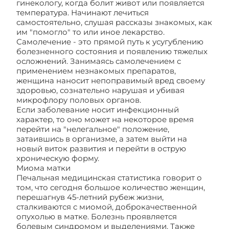
гинекологу, когда болит живот или появляется
температура. Начинают лечиться
самостоятельно, слушая рассказы знакомых, как
им "помогло" то или иное лекарство.
Самолечение - это прямой путь к усугублению
болезненного состояния и появлению тяжелых
осложнений. Занимаясь самолечением с
применением незнакомых препаратов,
женщина наносит непоправимый вред своему
здоровью, сознательно нарушая и убивая
микрофлору половых органов.
Если заболевание носит инфекционный
характер, то оно может на некоторое время
перейти на "нелегальное" положение,
затаившись в организме, а затем выйти на
новый виток развития и перейти в острую
хроническую форму.
Миома матки
Печальная медицинская статистика говорит о
том, что сегодня большое количество женщин,
перешагнув 45-летний рубеж жизни,
сталкиваются с миомой, доброкачественной
опухолью в матке. Болезнь проявляется
болевым синдромом и выделениями. Также