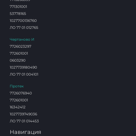
771301001
53778165
1027700136760
ЛО 77 01 012765
Чертаново И
7726023297
772601001
0603290
1027739180490
ЛО 77 01 004101
Протек
7726076940
772601001
16342412
1027739749036
ЛО 77 01 014453
Навигация