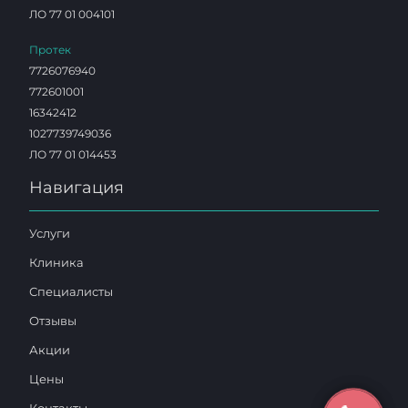
ЛО 77 01 004101
Протек
7726076940
772601001
16342412
1027739749036
ЛО 77 01 014453
Навигация
Услуги
Клиника
Специалисты
Отзывы
Акции
Цены