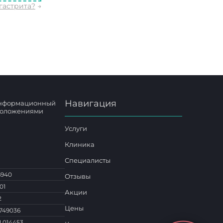
гастрита?
→
Навигация
 информационный
 положениями
Услуги
Клиника
Специалисты
6940
Отзывы
01
Акции
2
Цены
749036
1 014453