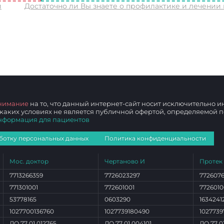
и
Достаточно ли Вы знаете о профилактике и лечении 
нимание
на то, что данный интернет-сайт носит исключительно
 каких условиях не является публичной офертой, определяемой
нформация для пациентов
ботку персональных данных
Политика конфиденциальности
Мос. доктор
Чертаново И
Протек
7713266359
7726023297
772607
771301001
772601001
7726010
53778165
0603290
1634241
1027700136760
1027739180490
1027739
ЛО 77 01 012765
ЛО 77 01 004101
ЛО 77 0