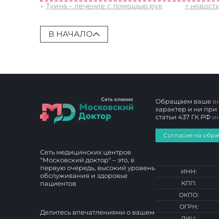
←
Туина – лечение с помощью рук
↑ новост
В НАЧАЛО
Обращаем ваше
в
характер и ни при
статьи 437 ГК РФ
и
Согласие на обра
Сеть медицинских центров
"Московский доктор" – это, в
первую очередь, высокий уровень
ИНН:
обслуживания и здоровье
пациентов
КПП:
ОКПО:
ОГРН:
Делитесь впечатлениями о вашем
ЛИЦ: