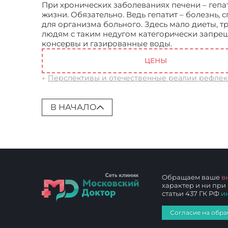
При хронических заболеваниях печени – гепат
жизни. Обязательно. Ведь гепатит – болезнь,
для организма больного. Здесь мало диеты, тр
людям с таким недугом категорически запрещен
консервы и газированные воды.
Диеты при з
ЦЕНЫ
←
Перспективы и отечественные реалии рефле
В НАЧАЛО
Обращаем ваше
в
характер и ни при
статьи 437 ГК РФ
и
Согласие на обра