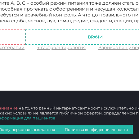
ите А, В, С – особый режим питания тоже должен стать 
 способная протекать с обострениями и несущая колосса
ебуется и врачебный контроль. А что до правильного пи
а сдоба, чеснок, лук, томат, редис, сладости, специи, п
аболеваниях желудочно-кишечного тракта
ВРАЧИ
ксотерапии
↑ гастроэнтерология
Варикоз вен у б
нимание
на то, что данный интернет-сайт носит исключительно
 каких условиях не является публичной офертой, определяемой
нформация для пациентов
ботку персональных данных
Политика конфиденциальности