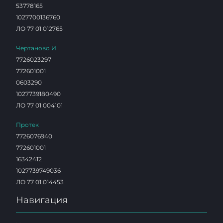
53778165
1027700136760
ЛО 77 01 012765
Чертаново И
7726023297
772601001
0603290
1027739180490
ЛО 77 01 004101
Протек
7726076940
772601001
16342412
1027739749036
ЛО 77 01 014453
Навигация