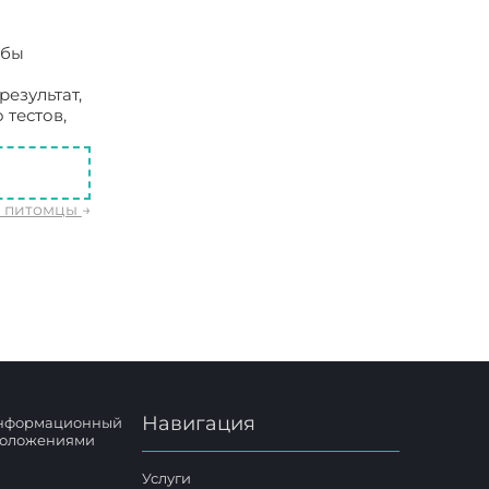
обы
езультат,
 тестов,
е питомцы
→
Навигация
 информационный
 положениями
Услуги