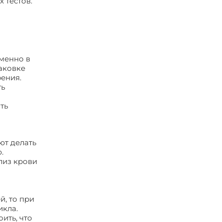
 тестов.
Именно в
паковке
рения.
ть
ть
ют делать
.
ализ крови
а
, то при
икла.
ить, что