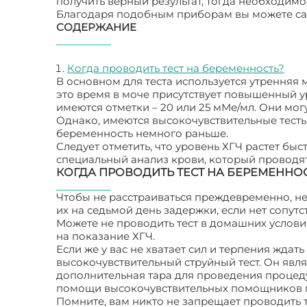
получить верный результат, тогда необходим
Благодаря подобным приборам вы можете сам
СОДЕРЖАНИЕ
Когда проводить тест на беременность?
В основном для теста используется утренняя 
это время в моче присутствует повышенный уро
имеются отметки – 20 или 25 мМе/мл. Они мог
Однако, имеются высокочувствительные тесты
беременность немного раньше.
Следует отметить, что уровень ХГЧ растет быс
специальный анализ крови, который проводят
КОГДА ПРОВОДИТЬ ТЕСТ НА БЕРЕМЕННО
Чтобы не расстраиваться преждевременно, не
их на седьмой день задержки, если нет сопут
Можете не проводить тест в домашних условиях
на показание ХГЧ.
Если же у вас не хватает сил и терпения ждат
высокочувствительный струйный тест. Он явля
дополнительная тара для проведения процеду
помощи высокочувствительных помощников м
Помните, вам никто не запрещает проводить т