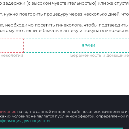
 задержки (с высокой чувствительностью) или же спустя
ат, нужно повторить процедуру через несколько дней, чт
, необходимо посетить гинеколога, чтобы подтвердить р
оэтому не спешите бежать в аптеку и покупать множество
Когда тест может показать беременность?
ВРАЧИ
инекология
Беременность и домашни
нимание
на то, что данный интернет-сайт носит исключительно
 каких условиях не является публичной офертой, определяемой
нформация для пациентов