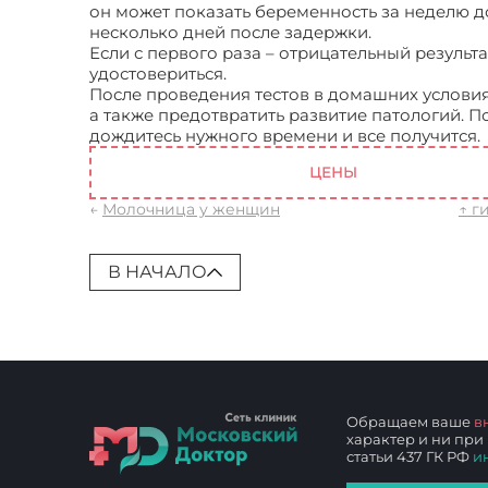
он может показать беременность за неделю до
несколько дней после задержки.
Если с первого раза – отрицательный результ
удостовериться.
После проведения тестов в домашних условиях
а также предотвратить развитие патологий. П
дождитесь нужного времени и все получится.
ЦЕНЫ
←
Молочница у женщин
↑ г
В НАЧАЛО
Обращаем ваше
в
характер и ни при
статьи 437 ГК РФ
и