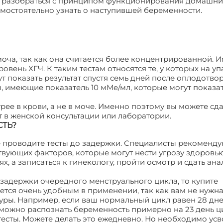
о разобраться с принципом функционирования домашних
остоятельно узнать о наступившей беременности.
моча, так как она считается более концентрированной. 
вень ХГЧ. К таким тестам относятся те, у которых на у
ут показать результат спустя семь дней после оплодотво
, имеющие показатель 10 мМе/мл, которые могут показа
трее в крови, а не в моче. Именно поэтому вы можете сда
 в женской консультации или лаборатории.
СТЬ?
 проводите тесты до задержки. Специалисты рекоменду
ствующих факторов, которые могут нести угрозу здоровью
, а записаться к гинекологу, пройти осмотр и сдать ан
ь задержки очередного менструального цикла, то купите
ется очень удобным в применении, так как вам не нужн
ры. Например, если ваш нормальный цикл равен 28 дней
ожно распознать беременность примерно на 23 день ц
есты. Можете делать это ежедневно. Но необходимо усво