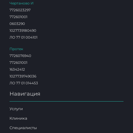
Чертаново И
7726023297
772601001
0603290
1027739180490
ЛО 77 01 004101
Протек
7726076940
772601001
16342412
1027739749036
ЛО 77 01 014453
Навигация
Услуги
Клиника
Специалисты