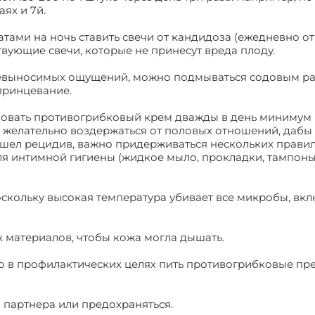
аях и 7й.
ами на ночь ставить свечи от кандидоза (ежедневно от 
вующие свечи, которые не принесут вреда плоду.
 невыносимых ощущений, можно подмываться содовым р
спринцевание.
зовать противогрибковый крем дважды в день минимум
 желательно воздержаться от половых отношений, дабы
зошел рецидив, важно придерживаться нескольких правил
ля интимной гигиены (жидкое мыло, прокладки, тампоны
поскольку высокая температура убивает все микробы, вк
х материалов, чтобы кожа могла дышать.
но в профилактических целях пить противогрибковые пр
 партнера или предохраняться.