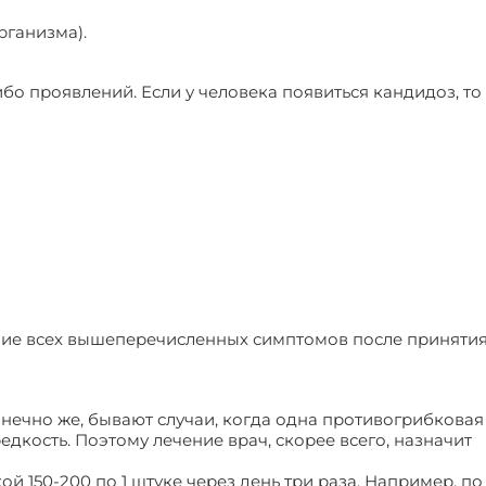
рганизма).
ибо проявлений. Если у человека появиться кандидоз, т
ение всех вышеперечисленных симптомов после приняти
нечно же, бывают случаи, когда одна противогрибковая
едкость. Поэтому лечение врач, скорее всего, назначит
й 150-200 по 1 штуке через день три раза. Например, по 