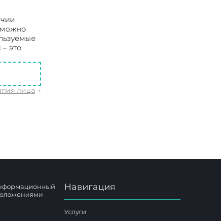
ичии
ы можно
ользуемые
 – это
апия лица
→
Навигация
 информационный
 положениями
Услуги