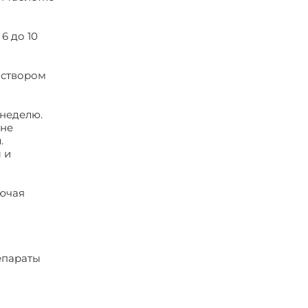
6 до 10
аствором
 неделю.
 не
.
 и
лючая
епараты