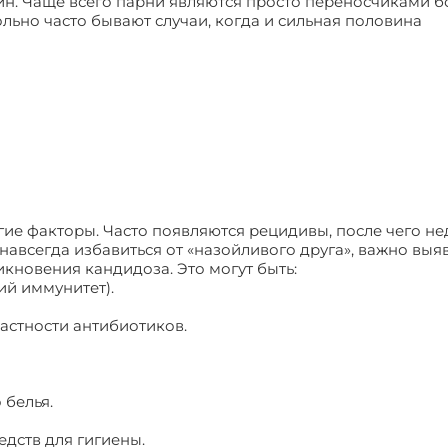
ин. Чаще всего парни являются просто переносчиками б
льно часто бывают случаи, когда и сильная половина
ие факторы. Часто появляются рецидивы, после чего не
навсегда избавиться от «назойливого друга», важно выя
кновения кандидоза. Это могут быть:
ий иммунитет).
астности антибиотиков.
 белья.
дств для гигиены.