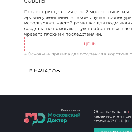
СОВЕТЫ
После спринцевания содой может появиться н
эрозии у женщины. В таком случае процедуры
использовать настой ромашки для подмывани
средства не помогают, нужно обратиться в ле
чревато плохими последствиями.
Молочница
ЦЕНЫ
←
Основные правила для похудения в короткие 
В НАЧАЛО
Обращаем ваше
в
характер и ни при
статьи 437 ГК РФ
и
Согласие на обра