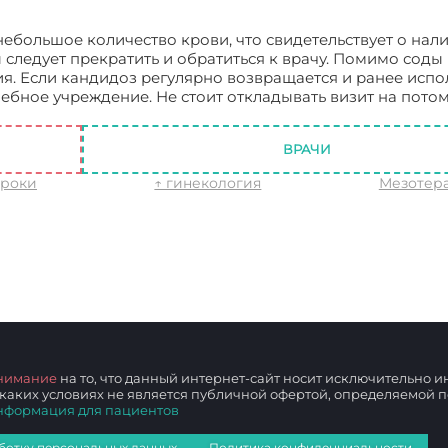
ебольшое количество крови, что свидетельствует о нал
 следует прекратить и обратиться к врачу. Помимо сод
я. Если кандидоз регулярно возвращается и ранее исп
чебное учреждение. Не стоит откладывать визит на потом
ВРАЧИ
сроки
↑ гинекология
Мезотер
нимание
на то, что данный интернет-сайт носит исключительно
 каких условиях не является публичной офертой, определяемой
нформация для пациентов
ботку персональных данных
Политика конфиденциальности