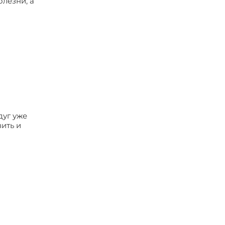
олезни, а
дуг уже
вить и