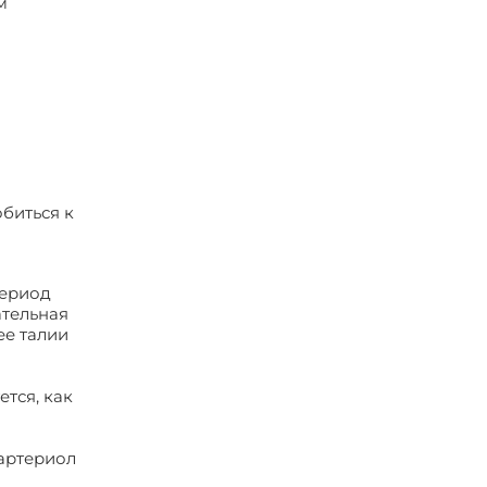
м
биться к
период
ательная
ее талии
тся, как
артериол