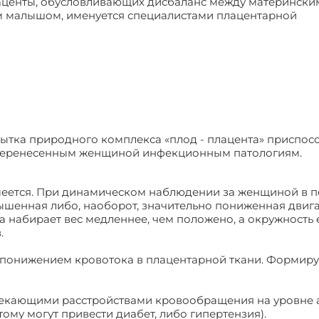
аценты, обусловливающих дисбаланс между матерински
 малышом, именуется специалистами плацентарной
ытка природного комплекса «плод - плацента» приспосо
, перенесенным женщиной инфекционным патологиям.
меется. При динамическом наблюдении за женщиной в 
шенная либо, наоборот, значительно пониженная двиг
а набирает вес медленнее, чем положено, а окружность 
.
м понижением кровотока в плацентарной ткани. Формируе
отекающими расстройствами кровообращения на уровне 
тому могут привести диабет, либо гипертензия).