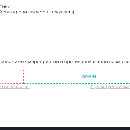
тики:
тва крови (вязкость, текучесть).
 проводимых мероприятий и противопоказаний возможн
ацентарная недостаточность: симптоматика, тактика ле
ВРАЧИ
↑ гинекология
Cкульптурный ма