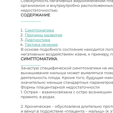
Совокупность негативных видоизменений пл
организмом и внутриутробно расположенным
недостаточностью.
СОДЕРЖАНИЕ
Симптоматика
Причины развития
Диагностика
Тактика лечения
В основе подобного состояния находится поп
негативным воздействиям извне, к примеру
СИМПТОМАТИКА
Зачастую специфической симптоматики не и
вынашивания малыша может выявляться повы
деятельность плода. Кроме того, будущая мам
значительно меньше стандартных параметров
Формы плацентарной недостаточности
1. Острая – взаимосвязана с остро возникши
правило, в родах.
2. Хроническая – обусловлена длительно пр
и венул в подсистеме «плацента – малыш» (к э