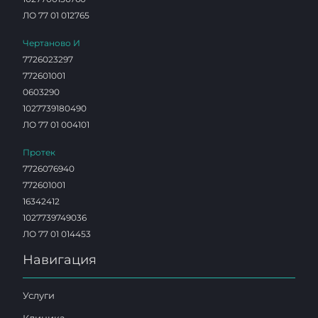
ЛО 77 01 012765
Чертаново И
7726023297
772601001
0603290
1027739180490
ЛО 77 01 004101
Протек
7726076940
772601001
16342412
1027739749036
ЛО 77 01 014453
Навигация
Услуги