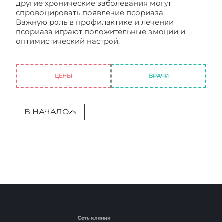
другие хронические заболевания могут
спровоцировать появление псориаза.
Важную роль в профилактике и лечении
псориаза играют положительные эмоции и
оптимистический настрой.
Ладонно-
подошвенный псориаз, как разновидность
вульгарного и пустулёзного псориаза
ЦЕНЫ
ВРАЧИ
В НАЧАЛО