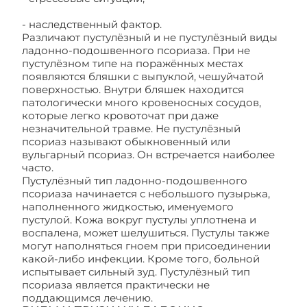
- наследственный фактор.
Различают пустулёзный и не пустулёзный виды
ладонно-подошвенного псориаза. При не
пустулёзном типе на поражённых местах
появляются бляшки с выпуклой, чешуйчатой
поверхностью. Внутри бляшек находится
патологически много кровеносных сосудов,
которые легко кровоточат при даже
незначительной травме. Не пустулёзный
псориаз называют обыкновенный или
вульгарный псориаз. Он встречается наиболее
часто.
Пустулёзный тип ладонно-подошвенного
псориаза начинается с небольшого пузырька,
наполненного жидкостью, именуемого
пустулой. Кожа вокруг пустулы уплотнена и
воспалена, может шелушиться. Пустулы также
могут наполняться гноем при присоединении
какой-либо инфекции. Кроме того, больной
испытывает сильный зуд. Пустулёзный тип
псориаза является практически не
поддающимся лечению.