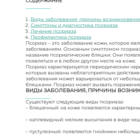
СОДЕРЖАНИЕ
Виды заболевания, причины возникновени
Симптомы и диагностика псориаза
Лечение псориаза
Профилактика псориаза
Псориаз – это заболевание кожи, которое яв
заболеваниям. Основным симптомом псориаза 
название псориатические бляшки. Они появляю
появляться и в любом другом месте на коже.
Псориаз характеризуется периодическим чер
которые вызваны неблагоприятным действием
заболевания может варьироваться от небольш
бляшками. Псориаз может вызвать поражение 
ВИДЫ ЗАБОЛЕВАНИЯ, ПРИЧИНЫ ВОЗНИ
Существуют следующие виды псориаза:
– бляшечный: на коже появляются характерны
– каплевидный: мелкие высыпания в виде чешу
– пустулезный: появляются гнойники небольш