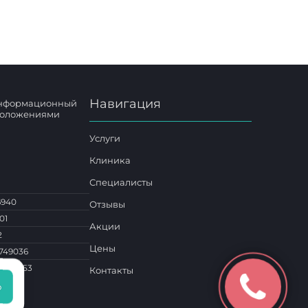
Навигация
 информационный
 положениями
Услуги
Клиника
Специалисты
6940
Отзывы
01
Акции
2
Цены
749036
1 014453
Контакты