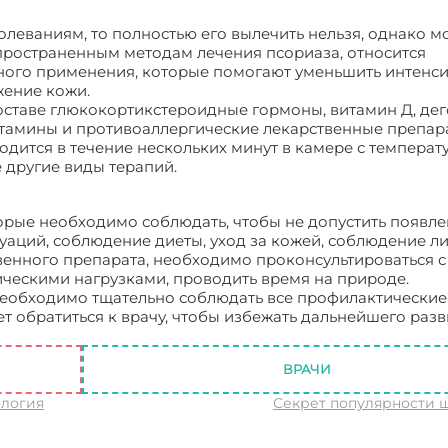
олеваниям, то полностью его вылечить нельзя, однако 
пространенным методам лечения псориаза, относится
ного применения, которые помогают уменьшить интенси
жение кожи.
ставе глюкокортикстероидные гормоны, витамин Д, дего
тамины и противоаллергические лекарственные препара
дится в течение нескольких минут в камере с температу
е другие виды терапий.
рые необходимо соблюдать, чтобы не допустить появл
туаций, соблюдение диеты, уход за кожей, соблюдение л
твенного препарата, необходимо проконсультироваться с
ческими нагрузками, проводить время на природе.
необходимо тщательно соблюдать все профилактические
 обратиться к врачу, чтобы избежать дальнейшего разв
омы и лечение
ВРАЧИ
ология
Секрет популярности 