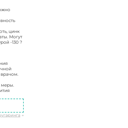
можно
вность
ть, цинк
ты. Могут
рой -130 ?
ения
ичной
 врачом.
 меры.
ития
шугаринга
→