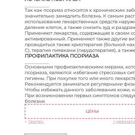
Так как псориаз относится к хроническим заб
значительно замедлить болезнь. К самым рас
использование лекарственных средств наруж
деления клеток, а также снизить зуд и раздра
Применяют лекарства, содержащие в своем со
активированный. Применяют также другие ви
проводиться также криотерапия (больной нахо
С), терапия пиявками (гирудотерапия), а такж
ПРОФИЛАКТИКА ПСОРИАЗА
Основными профилактическими мерами, кото
псориаза, являются: избегание стрессовых си
гигиены. При покупке того или иного лекарс
Рекомендуется заниматься регулярными физи
Чтобы избежать данного заболевания кожи, 
При возникновении первых симптомов следует
болезни.
Псориаз – заболевание кожи. Симпт
ЦЕНЫ
←
Герпес
↑ дермат