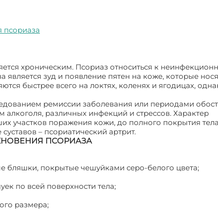
я псориаза
ляется хроническим. Псориаз относиться к неинфекцион
является зуд и появление пятен на коже, которые нося
тся быстрее всего на локтях, коленях и ягодицах, одна
едованием ремиссии заболевания или периодами обост
 алкоголя, различных инфекций и стрессов. Характер
их участков поражения кожи, до полного покрытия тел
суставов – псориатический артрит.
КНОВЕНИЯ ПСОРИАЗА
е бляшки, покрытые чешуйками серо-белого цвета;
ек по всей поверхности тела;
ого размера;