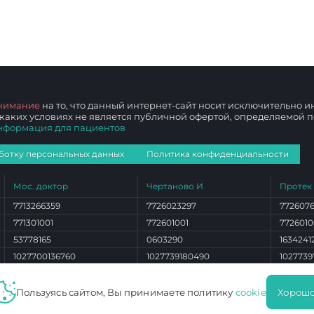
нимание
на то, что данный интернет-сайт носит исключительно
 каких условиях не является публичной офертой, определяемой
нформация для пациентов
ботку персональных данных
Политика конфиденциальности
Мос. доктор
Чертаново И
Протек
7713266359
7726023297
772607
771301001
772601001
7726010
53778165
0603290
1634241
1027700136760
1027739180490
1027739
ЛО 77 01 012765
ЛО 77 01 004101
ЛО 77 0
Пользуясь сайтом, Вы принимаете политику
cookie
Хорошо