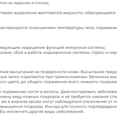
я на ладонях и стопах;
йствием выделения желтоватой жидкости, образующейся 
арактеризуется повышением температуры тела, поражен
следующие: нарушение функций иммунной системы,
ровне, сбой в работе эндокринной системы, стресс и не
ичие высыпаний на поверхности кожи. Высыпания пред
орые легко отделяются при прикосновении. Величина в
ого цвета, до общего поражения всего кожного покрова
.
 поражению ногти и волосы. Диагностировать заболева
нешнему виду кожных покровов и не требуется никаких с
е же в анализе крови могут наблюдаться отклонения от 
ивающемся псориазе. Иногда для полного подтвержден
обы исключить другие виды заболеваний.