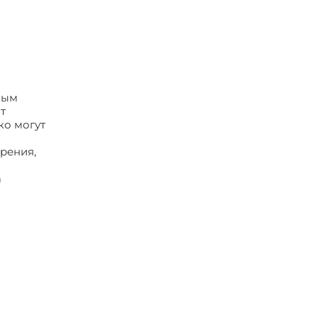
ным
т
ко могут
рения,
а