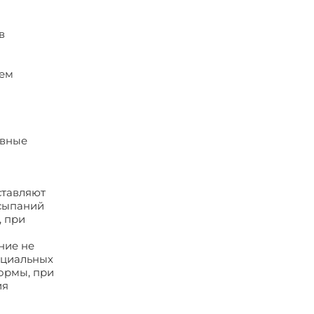
в
ием
рвные
ставляют
ысыпаний
, при
ние не
пециальных
нормы, при
ия