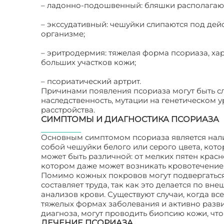
– ладонно-подошвенный: бляшки располагаютс
– экссудативный: чешуйки слипаются под де
организме;
– эритродермия: тяжелая форма псориаза, х
больших участков кожи;
– псориатический артрит.
Причинами появления псориаза могут быть 
наследственность, мутации на генетическом у
расстройства.
СИМПТОМЫ И ДИАГНОСТИКА ПСОРИАЗА
Основным симптомом псориаза является нал
собой чешуйки белого или серого цвета, кот
может быть различной: от мелких пятен красн
котором даже может возникать кровотечение
Помимо кожных покровов могут подвергаться
составляет труда, так как это делается по в
анализов крови. Существуют случаи, когда вс
тяжелых формах заболевания и активно разв
диагноза, могут проводить биопсию кожи, чт
ЛЕЧЕНИЕ ПСОРИАЗА