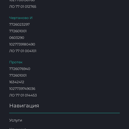
ЛО 77 01 012765
Чертаново И
7726023297
772601001
0603290
1027739180490
ЛО 77 01 004101
Протек
7726076940
772601001
16342412
1027739749036
ЛО 77 01 014453
Навигация
Услуги