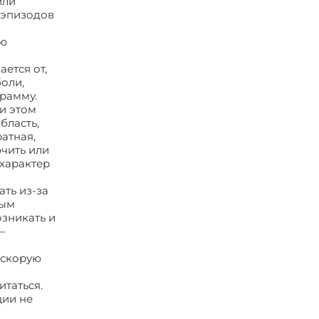
или
 эпизодов
ию
ется от,
оли,
грамму.
и этом
бласть,
атная,
чить или
характер
ть из-за
мым
озникать и
—
 скорую
итаться.
ции не
кардия