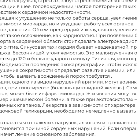
ских нагрузках, стрессах, злоупотреблением алкоголем 
сации в шее, головокружении, частое повторение таких
едствие к сердечной недостаточности.
одящая к ухудшению не только работы сердца, увеличен
тимости миокарда, но и ухудшает работу всех органов.
е давление. Объем предсердий и желудочков увеличива
т такое осложнение, как кардиопатия. При появлении б
рта в сердечной области стоит сделать электрокардио
 ритма. Синусовая тахикардия бывает неадекватной, пр
уха, бессонницей, утомляемостью. Это малоизученная о
ся до 120 и больше ударов в минуту. Типичная, многокр
еобходимости проведения эхокардиографии, чтобы исклю
рушение сократимости определит развитие ишемии, или 
чтобы выявить врожденный порок требуется .
ии, одного из видов нарушений аритмии, могут возника
ов, при гипотиреозе (болезнь щитовидной железы). Са
в, может быть инфаркт миокарда. Эти явления могут в
мер ишемической болезни, а также при экстрасистолах 
ечных клапанов. Лекарства в зависимости от характера
удочковой тахикардии, необходимо немедленно вызвать
отказаться от тяжелых нагрузок, алкоголя и правильно п
 становится причиной сердечных нарушений. Если опера
азначит лечение основного заболевания.
Чем грозит тахи