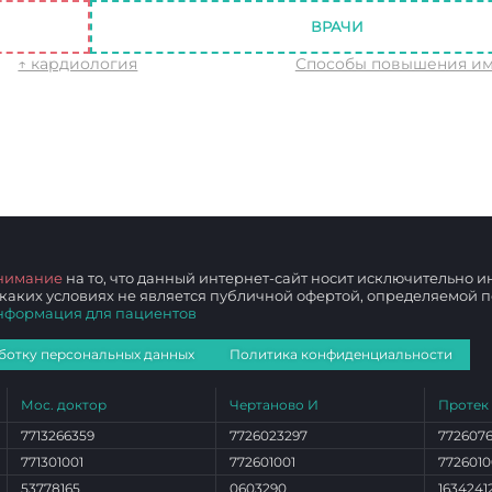
ВРАЧИ
↑ кардиология
Способы повышения им
нимание
на то, что данный интернет-сайт носит исключительно
 каких условиях не является публичной офертой, определяемой
нформация для пациентов
ботку персональных данных
Политика конфиденциальности
Мос. доктор
Чертаново И
Протек
7713266359
7726023297
772607
771301001
772601001
7726010
53778165
0603290
1634241