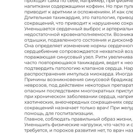
проходит сама по себе, например, при физиче
напитками содержащими кофеин. Но при пуль
приводит к аритмии и осложнениям. И как сл
Длительная тахикардия, это патология, прив
сокращений, что приводит к нарушению сокра
Уменьшается сердечный выброс и артериально
недостаточной кровенаполняемости. Возникае
отдышки, подавленного состояния и дискомфо
Она определяет изменение нормы сердечного
сердцебиение сопровождается нехваткой возд
поражающая синусовый узел. Ритм увеличивает
часто повторяющаяся тахикардия, ведет к н
подтвердить патологию клапанов сердца. На
распространения импульса миокарда. Иногда 
Причины возникновения синусовой брадикард
неврозов, под действием некоторых препарат
опасным последствием многократных приступо
при хроническом заболевании сердца, напри
хаотических, внеочередных сокращениях серд
сокращений назначает только врач! При жел
помощь, для госпитализации.
Главное, соблюдать правильный образ жизни, 
Уменьшить физические нагрузки, что часто и
требуется, и пороков развития нет, то врач н