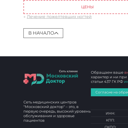
ЦЕНЫ
←
Лечение пожелтевших ногтей
В НАЧАЛО
Обращаем ваше
в
характер и ни при
статьи 437 ГК РФ
и
Согласие на обра
Сеть медицинских центров
"Московский доктор" – это, в
первую очередь, высокий уровень
ИНН:
обслуживания и здоровье
пациентов
КПП:
ОКПО: