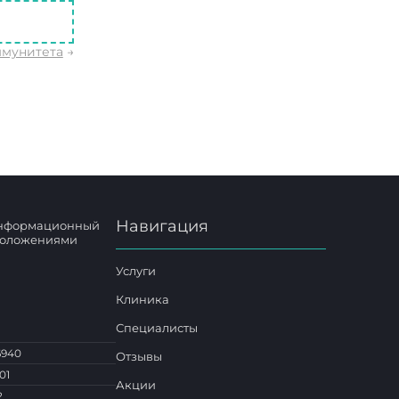
мунитета
→
Навигация
 информационный
 положениями
Услуги
Клиника
Специалисты
6940
Отзывы
01
Акции
2