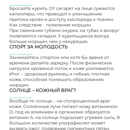
Бросайте курить. От сигарет на лице сужаются
капилляры, что приводит к уменьшению
притока крови и доступу кислорода к тканям.
Как следствие - появление морщин.
При сжимании губами окурка, на губах и вокруг
появляются складки. У курильщиков всегда
больше морщин, чем у некурящих.
СПОРТ ЗА МОЛОДОСТЬ
Занимайтесь спортом или хотя бы время от
времени делайте зарядку. После физических
нагрузок кровяной поток к коже усиливается.
Итог – здоровый румянец и гибкая, плотная
кожа, способная помешать образованию
морщин.
СОЛНЦЕ – КОЖНЫЙ ВРАГ?
Вообще-то солнце – не стопроцентный враг
кожи. Солнечные лучи питают кожу витамином
D, под их влиянием в организме образуется
витамин А, на солнце подсыхает угревая сыпь. В
большом количестве ультрафиолет может
вызвать ожог, появление пигментных пятен,