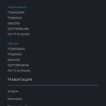
Чертаново И
7726023297
772601001
0603290
1027739180490
ЛО 77 01 004101
Протек
7726076940
772601001
16342412
1027739749036
ЛО 77 01 014453
Навигация
Услуги
Клиника