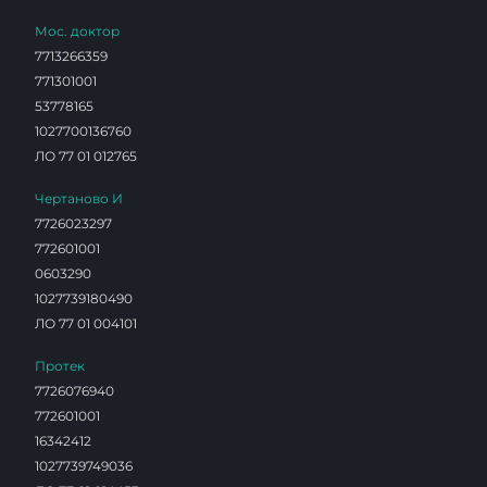
Мос. доктор
7713266359
771301001
53778165
1027700136760
ЛО 77 01 012765
Чертаново И
7726023297
772601001
0603290
1027739180490
ЛО 77 01 004101
Протек
7726076940
772601001
16342412
1027739749036