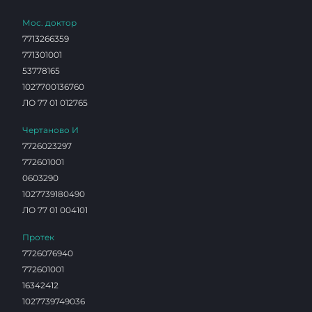
Мос. доктор
7713266359
771301001
53778165
1027700136760
ЛО 77 01 012765
Чертаново И
7726023297
772601001
0603290
1027739180490
ЛО 77 01 004101
Протек
7726076940
772601001
16342412
1027739749036