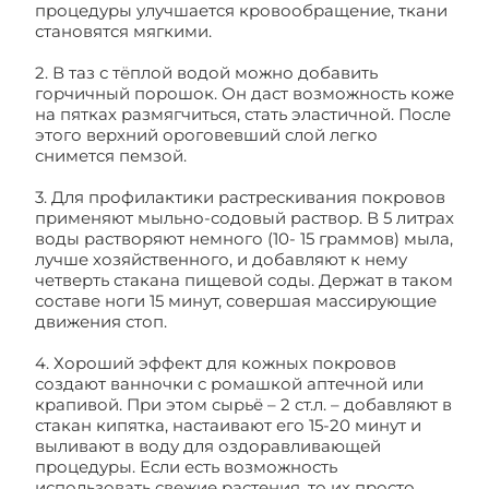
процедуры улучшается кровообращение, ткани
становятся мягкими.
2. В таз с тёплой водой можно добавить
горчичный порошок. Он даст возможность коже
на пятках размягчиться, стать эластичной. После
этого верхний ороговевший слой легко
снимется пемзой.
3. Для профилактики растрескивания покровов
применяют мыльно-содовый раствор. В 5 литрах
воды растворяют немного (10- 15 граммов) мыла,
лучше хозяйственного, и добавляют к нему
четверть стакана пищевой соды. Держат в таком
составе ноги 15 минут, совершая массирующие
движения стоп.
4. Хороший эффект для кожных покровов
создают ванночки с ромашкой аптечной или
крапивой. При этом сырьё – 2 ст.л. – добавляют в
стакан кипятка, настаивают его 15-20 минут и
выливают в воду для оздоравливающей
процедуры. Если есть возможность
использовать свежие растения, то их просто