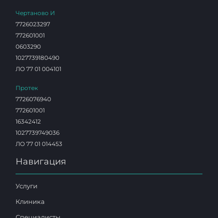
Чертаново И
7726023297
772601001
0603290
1027739180490
ЛО 77 01 004101
Протек
7726076940
772601001
16342412
1027739749036
ЛО 77 01 014453
Навигация
Услуги
Клиника
Специалисты