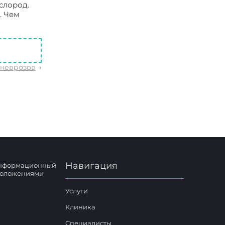
слород.
. Чем
ос в
 неврозов
→
Навигация
 информационный
 положениями
Услуги
Клиника
Специалисты