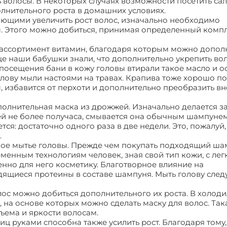
 волосы. В некоторых случаях возможности посетить са
олнительного роста в домашних условиях.
ющими увеличить рост волос, изначально необходимо
. Этого можно добиться, принимая определенный комп
 ассортимент витамин, благодаря которым можно допол
Еще наши бабушки знали, что дополнительно укрепить во
посещения бани в кожу головы втирали такое масло и о
 голову мыли настоями на травах. Крапива тоже хорошо п
, избавится от перхоти и дополнительно преобразить в
олнительная маска из дрожжей. Изначально делается за
ней не более получаса, смывается она обычным шампунем
тся: достаточно одного раза в две недели. Это, пожалуй
.
ное мытье головы. Прежде чем покупать подходящий ша
еменным технологиям человек, зная свой тип кожи, с лег
нно для него косметику. Благотворное влияние на
дящиеся протеины в составе шампуня. Мыть голову след
лос можно добиться дополнительного их роста. В холоди
, на основе которых можно сделать маску для волос. Так
бъема и яркости волосам.
 руками способна также усилить рост. Благодаря тому, 