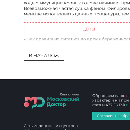
ходе стимуляции кровь к голове начинает пр
Всевозможная частая сушка феном, филировка,
меньше использовать данные процедуры, тем 
домашних условиях.
ЦЕНЫ
←
Как правильно питаться во время беременнос
В НАЧАЛО
Обращаем ваше
в
характер и ни при
статьи 437 ГК РФ
и
Согласие на обра
Сеть медицинских центров