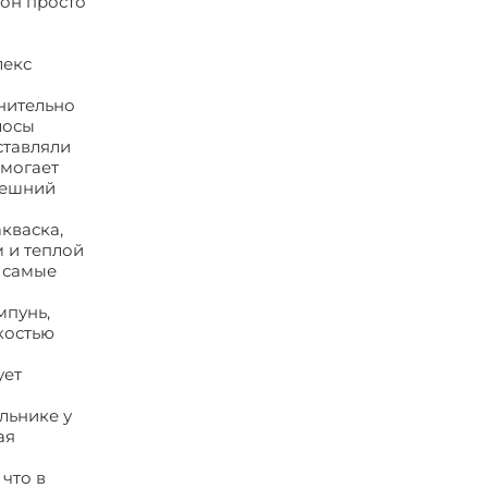
лон просто
лекс
нительно
лосы
ставляли
омогает
нешний
кваска,
 и теплой
, самые
мпунь,
костью
ует
льнике у
ая
что в