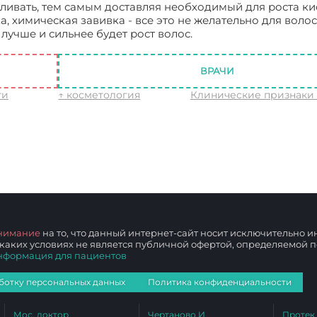
иливать, тем самым доставляя необходимый для роста ки
 химическая завивка - все это не желательно для волос
лучше и сильнее будет рост волос.
Увеличение роста вол
ВРАЧИ
ти
↑ косметология
Клинические признаки
нимание
на то, что данный интернет-сайт носит исключительно
 каких условиях не является публичной офертой, определяемой
нформация для пациентов
ботку персональных данных
Политика конфиденциальности
Мос. доктор
Чертаново И
Протек