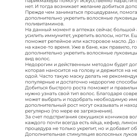
парикмахеры помогут искусственно нарастить
нет. И тогда возникает желание добиться доп
Прежде чем заниматься процедурами, помога
дополнительно укрепить волосяные луковицы
поливитаминов.
На данный момент в аптеках сейчас большой
усилить иммунитет, укрепить волосы, ногти. 
поможет репейное или касторовое масло. До 
на какое-то время. Уже в бане, как правило,
дополнительно укрепить волосяные луковицы
вид волос.
Недорогим и действенным методом будет доп
которая наносится на голову и держится на 
одой. Часто такую маску делать не рекомендуе
популярные и достаточно недорогие способы
Добиться быстрого роста поможет и правиль
нужно узнать свой тип волос. Благодаря совр
может выбрать и подобрать необходимую име
дополнительный рост могут оказывать и нахо
регулярно (по мере ее загрязнения).
За счет подстригания секущихся кончиков во
каждого почти всегда есть яйца, кефир, лимон
процедура не только укрепит, но и добавит о
Дополнительная стимуляция волосяных луковиц