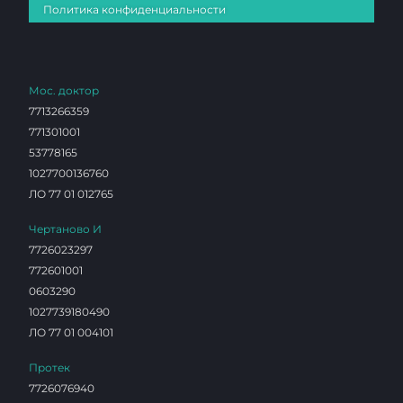
Политика конфиденциальности
Мос. доктор
7713266359
771301001
53778165
1027700136760
ЛО 77 01 012765
Чертаново И
7726023297
772601001
0603290
1027739180490
ЛО 77 01 004101
Протек
7726076940