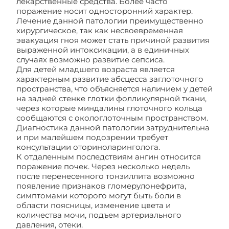
лекарственные средства. Более часто
поражение носит односторонний характер.
Лечение данной патологии преимущественно
хирургическое, так как несвоевременная
эвакуация гноя может стать причиной развития
выраженной интоксикации, а в единичных
случаях возможно развитие сепсиса.
Для детей младшего возраста является
характерным развитие абсцесса заглоточного
пространства, что объясняется наличием у детей
на задней стенке глотки фолликулярной ткани,
через которые миндалины глоточного кольца
сообщаются с окологлоточным пространством.
Диагностика данной патологии затруднительна
и при малейшем подозрении требует
консультации оториноларинголога.
К отдаленным последствиям ангин относится
поражение почек. Через несколько недель
после перенесенного тонзиллита возможно
появление признаков гломерулонефрита,
симптомами которого могут быть боли в
области поясницы, изменение цвета и
количества мочи, подъем артериального
давления, отеки.