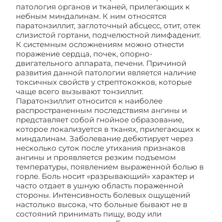
патология органов и тканей, прилегающих к
небным миндалинам. К ним относятся
паратонзиллит, заглоточный абсцесс, отит, отек
слизистой гортани, подчелюстной лимфаденит.
К системным осложнениям можно отнести
поражение сердца, почек, опорно-
двигательного аппарата, печени. Причиной
развития данной патологии является наличие
токсичных свойств у стрептококков, которые
чаще всего вызывают тонзиллит.
Паратонзиллит относится к наиболее
распространенным последствиям ангины и
представляет собой гнойное образование,
которое локализуется в тканях, прилегающих к
миндалинам. Заболевание дебютирует через
несколько суток после утихания признаков
ангины и проявляется резким подъемом
температуры, появлением выраженной болью в
горле. Боль носит «разрывающий» характер и
часто отдает в ушную область пораженной
стороны. Интенсивность болевых ощущений
настолько высока, что больные бывают не в
состояний принимать пищу, воду или