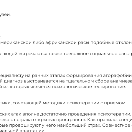
узей.
.
ноамериканской либо африканской расы подобные откло
 людей встречаются также тревожное социальное расст
циалисту на ранних этапах формирования агорафобии
й диагноз выстраивается на тщательном сборе анамнеза,
й из которых является психологическое тестирование.
ктики, сочетающей методики психотерапии с приемом
ских атак вполне достаточно проведения психотерапии,
ека от страха открытых пространств. Как правило, спец
орые провоцируют у него наибольший страх. Совместное 
иальной адаптации.