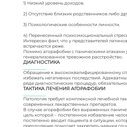
1) Низкий уровень доходов.
2) Отсутствие близких родственников либо др
3) Психологические особенности личности.
4) Перенесенный психоэмоциональный стресс
Интересен факт, что у представителей лати
встречаются реже.
Помимо агорафобии с паническими атаками у
генерализованное тревожное расстройство.
ДИАГНОСТИКА
Обращение к высококвалифицированному спе
избежать негативных последствий. Адекватны
ряде диагностических процедур, обязательно
ТАКТИКА ЛЕЧЕНИЯ АГОРАФОБИИ
Патология требует комплексной лечебной та
современных лекарственных препаратов.
В случае агорафобии без выраженных паниче
цель которой – постепенное избавление челов
постепенно вводит пациента в ситуации, кот
преодоление помогает закрепить навыки соц