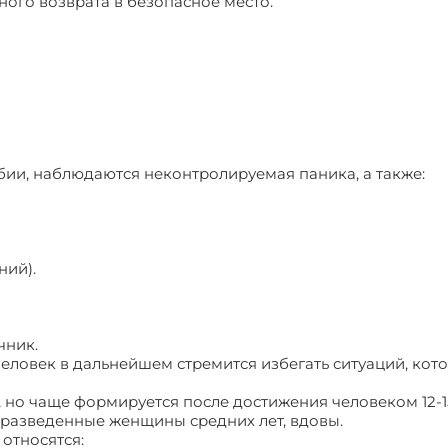
ого возврата в безопасное место.
ии, наблюдаются неконтролируемая паника, а также:
ний).
чник.
ловек в дальнейшем стремится избегать ситуаций, кот
 но чаще формируется после достижения человеком 12-15
 разведенные женщины средних лет, вдовы.
относятся: