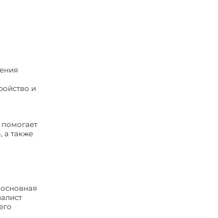
нения
ройство и
 помогает
 а также
 основная
иалист
его