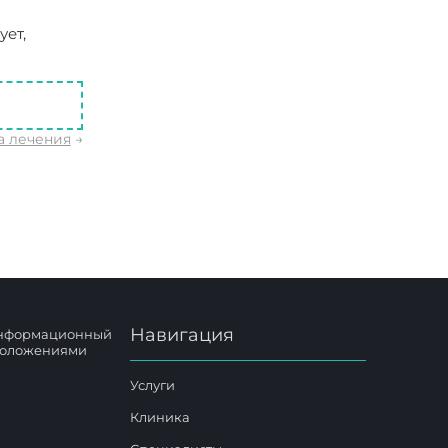
ует,
актика
а лечения
→
Навигация
 информационный
 положениями
Услуги
Клиника