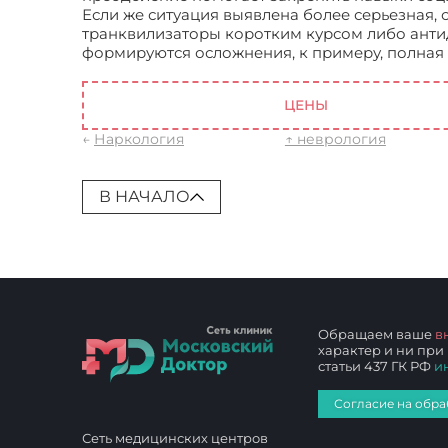
Если же ситуация выявлена более серьезная
транквилизаторы коротким курсом либо антиде
формируются осложнения, к примеру, полная
лечения
ЦЕНЫ
←
Наркология
↑ неврология
В НАЧАЛО
Обращаем ваше
в
характер и ни при
статьи 437 ГК РФ
и
Согласие на обра
Сеть медицинских центров