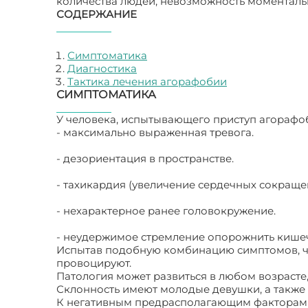
количества людей, невозможность моментальн
СОДЕРЖАНИЕ
Симптоматика
Диагностика
Тактика лечения агорафобии
СИМПТОМАТИКА
У человека, испытывающего приступ агорафоб
- максимально выраженная тревога.
- дезориентация в пространстве.
- тахикардия (увеличение сердечных сокраще
- нехарактерное ранее головокружение.
- неудержимое стремление опорожнить кише
Испытав подобную комбинацию симптомов, че
провоцируют.
Патология может развиться в любом возрасте,
Склонность имеют молодые девушки, а также
К негативным предрасполагающим факторам 