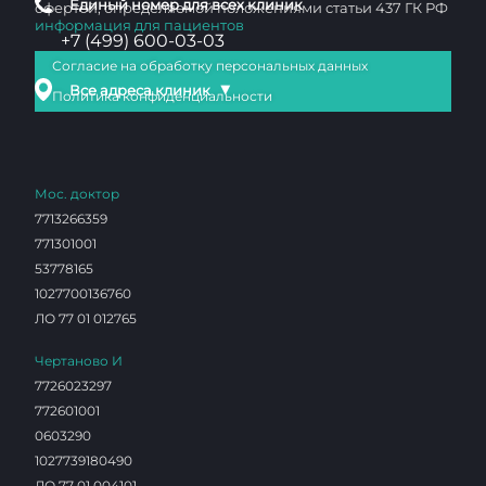
Единый номер для всех клиник
офертой, определяемой положениями статьи 437 ГК РФ
информация для пациентов
+7 (499) 600-03-03
Согласие на обработку персональных данных
▼
Все адреса клиник
Политика конфиденциальности
Мос. доктор
7713266359
771301001
53778165
1027700136760
ЛО 77 01 012765
Чертаново И
7726023297
772601001
0603290
1027739180490
ЛО 77 01 004101