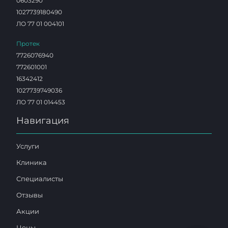
0603290
1027739180490
ЛО 77 01 004101
Протек
7726076940
772601001
16342412
1027739749036
ЛО 77 01 014453
Навигация
Услуги
Клиника
Специалисты
Отзывы
Акции
Цены