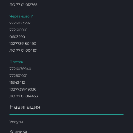
ЛО 77 01 012765
Чертаново И
7726023297
772601001
0603290
1027739180490
ЛО 77 01 004101
Протек
7726076940
772601001
16342412
1027739749036
ЛО 77 01 014453
Навигация
Услуги
Клиника