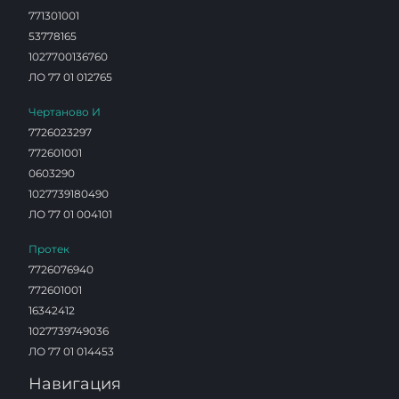
771301001
53778165
1027700136760
ЛО 77 01 012765
Чертаново И
7726023297
772601001
0603290
1027739180490
ЛО 77 01 004101
Протек
7726076940
772601001
16342412
1027739749036
ЛО 77 01 014453
Навигация