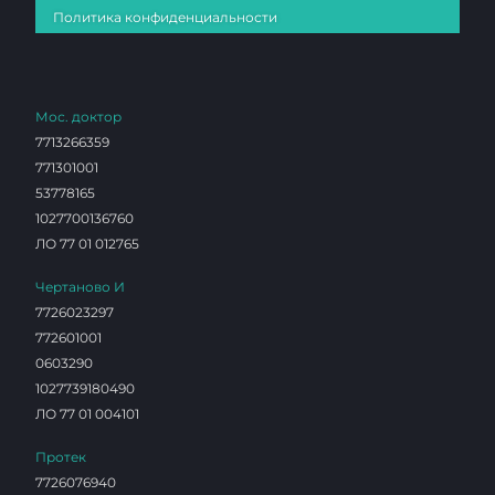
Политика конфиденциальности
Мос. доктор
7713266359
771301001
53778165
1027700136760
ЛО 77 01 012765
Чертаново И
7726023297
772601001
0603290
1027739180490
ЛО 77 01 004101
Протек
7726076940