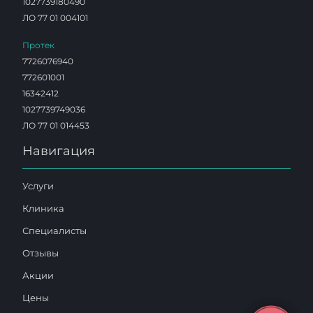
1027739180490
ЛО 77 01 004101
Протек
7726076940
772601001
16342412
1027739749036
ЛО 77 01 014453
Навигация
Услуги
Клиника
Специалисты
Отзывы
Акции
Цены