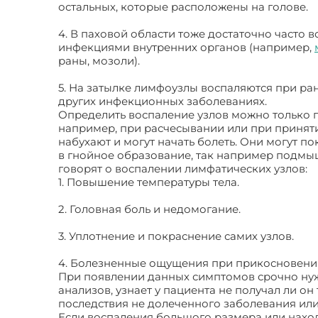
остальных, которые расположены на голове.
4. В паховой области тоже достаточно часто 
инфекциями внутренних органов (например,
раны, мозоли).
5. На затылке лимфоузлы воспаляются при ран
других инфекционных заболеваниях.
Определить воспаление узлов можно только п
например, при расчесывании или при приняти
набухают и могут начать болеть. Они могут п
в гнойное образование, так например подмы
говорят о воспалении лимфатических узлов:
1. Повышение температуры тела.
2. Головная боль и недомогание.
3. Уплотнение и покраснение самих узлов.
4. Болезненные ощущения при прикосновении
При появлении данных симптомов срочно нужн
анализов, узнает у пациента не получал ли он
последствия не долеченного заболевания ил
Если воспаления большого размера или нахо