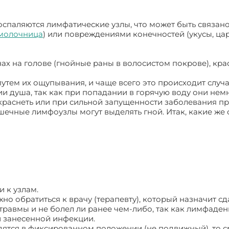
воспаляются лимфатические узлы, что может быть связано
молочница
) или повреждениями конечностей (укусы, ца
ах на голове (гнойные раны в волосистом покрове), крас
утем их ощупывания, и чаще всего это происходит случа
и душа, так как при попадании в горячую воду они нем
окраснеть или при сильной запущенности заболевания п
шечные лимфоузлы могут выделять гной. Итак, какие же
 к узлам.
о обратиться к врачу (терапевту), который назначит сд
 травмы и не болел ли ранее чем-либо, так как лимфаден
и занесенной инфекции.
дятся в фиксированном положении (не подвижный), то 