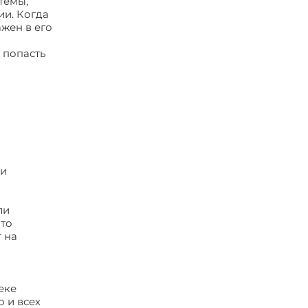
темы,
ии. Когда
жен в его
 попасть
ли
ли
что
т на
еке
 и всех