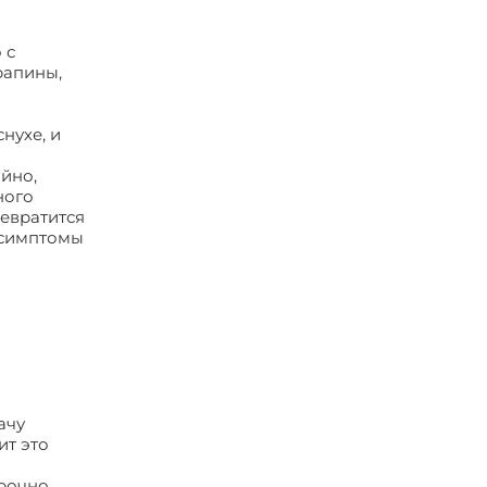
 с
рапины,
нухе, и
йно,
ного
ревратится
 симптомы
ачу
ит это
срочно