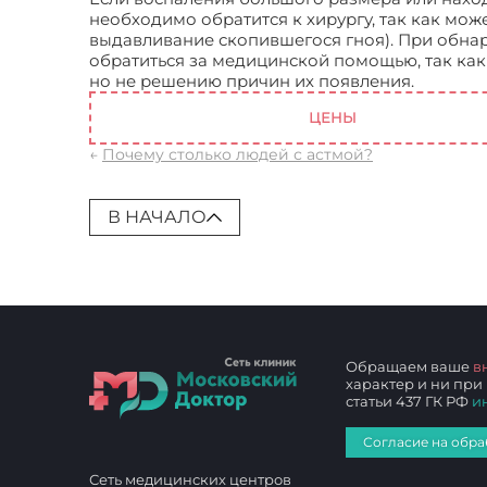
необходимо обратится к хирургу, так как мож
выдавливание скопившегося гноя). При обна
обратиться за медицинской помощью, так ка
но не решению причин их появления.
Лимфаде
ЦЕНЫ
←
Почему столько людей с астмой?
В НАЧАЛО
Обращаем ваше
в
характер и ни при
статьи 437 ГК РФ
и
Согласие на обра
Сеть медицинских центров