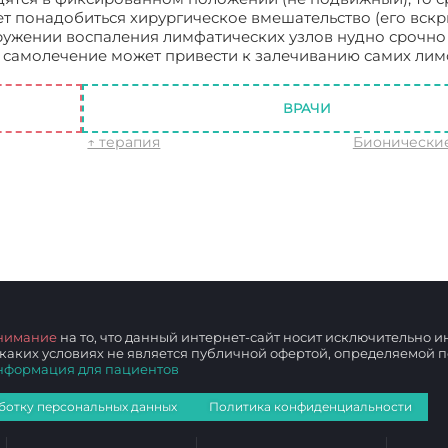
ет понадобиться хирургическое вмешательство (его вскр
ружении воспаления лимфатических узлов нудно срочно
к самолечение может привести к залечиванию самих лим
нит: причины, симптомы, лечение
ВРАЧИ
↑ терапия
Бионически
нимание
на то, что данный интернет-сайт носит исключительно
 каких условиях не является публичной офертой, определяемой
нформация для пациентов
ботку персональных данных
Политика конфиденциальности