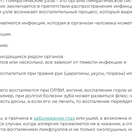
ел? Лимфатические узлы - это органы лимфатическое сис
 их заключается в препятствии распространения инфекц
 узле возникает воспалительный процесс, который выра
вляется инфекция, которая в организм человека может
ошек.
нию.
аходящихся рядом органов.
ов или несколько, все зависит от тяжести инфекции и
спалиться при травме рук (царапины, укусы, порезы) и
его воспаляются при ОРВИ, ангине, воспалении горла и
имер, при долгой болезни зуба может развиться флюс, 
есть десны, а если его не лечить, то воспаление перейде
ы, а причина в
заболевании глаз
или ушей, а возможна и
 случаи, когда аллергия проявляется не в чихании, а от
тся воспалением лимфоузлов и не только околоушных, но