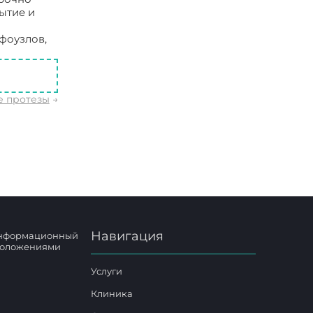
ытие и
фоузлов,
е протезы
→
Навигация
 информационный
 положениями
Услуги
Клиника