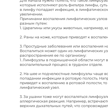
Для начала нужно понять, что такое лимфоуз
которые исполняют роль фильтра лимфы, суть
в лимфу попадает инфекция, в лимфатическом
увеличении.
Причинами воспаления лимфатических узлов я
разным путем:
1. Царапины или укусы животных, например, к
2. Раны на коже, которые приводят к воспале
3. Простудные заболевания или воспаления н
Воспалиться может один из лимфатических узл
распространения ее по организму:
1. Лимфоузлы в подмышечной области могут во
воспалительный процесс в грудном отделе.
2. На шее и подчелюстные лимфоузлы чаще вс
попадании инфекции в ротовую полость. Напр
приведет к воспалению в ротовой полости, то 
лимфатический узел.
3. За ушами тоже могут воспаляться лимфоузл
аллергическая реакция. Например, встречаются
верхних дыхательных путей, что сопровождае