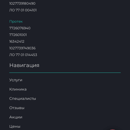
1027739180490
ЛО 77 01 004101
Протек
7726076940
772601001
16342412
1027739749036
ЛО 77 01 014453
Навигация
Услуги
Клиника
Специалисты
Отзывы
Акции
Цены