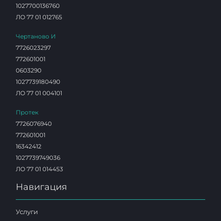
1027700136760
ЛО 77 01 012765
Чертаново И
7726023297
772601001
0603290
1027739180490
ЛО 77 01 004101
Протек
7726076940
772601001
16342412
1027739749036
ЛО 77 01 014453
Навигация
Услуги