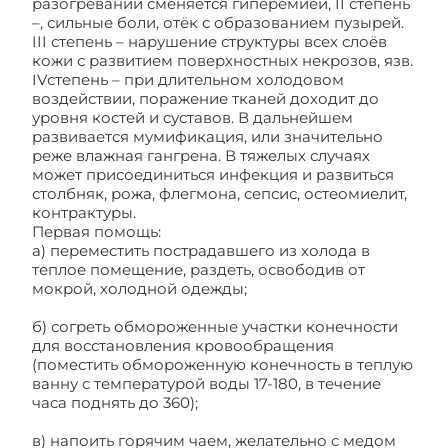
разогревании сменяется гиперемией, II степень
–, сильные боли, отёк с образованием пузырей.
III степень – нарушение структуры всех слоёв
кожи с развитием поверхностных некрозов, язв.
IVстепень – при длительном холодовом
воздействии, поражение тканей доходит до
уровня костей и суставов. В дальнейшем
развивается мумификация, или значительно
реже влажная гангрена. В тяжелых случаях
может присоединиться инфекция и развиться
столбняк, рожа, флегмона, сепсис, остеомиелит,
контрактуры.
Первая помощь:
Обморожение
а) переместить пострадавшего из холода в
теплое помещение, раздеть, освободив от
мокрой, холодной одежды;
б) согреть обмороженные участки конечности
для восстановления кровообращения
(поместить обмороженную конечность в теплую
ванну с температурой воды 17-180, в течение
часа поднять до 360);
в) напоить горячим чаем, желательно с медом