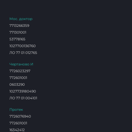
Мос. доктор
7713266359
771301001
53778165
1027700136760
ЛО 77 01 012765
Чертаново И
7726023297
772601001
0603290
1027739180490
ЛО 77 01 004101
Протек
7726076940
772601001
16342412