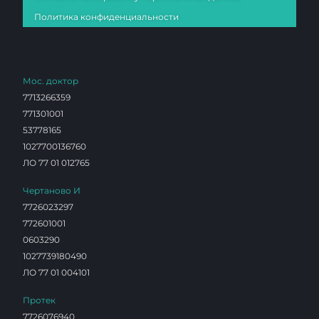
Политика конфиденциальности
Мос. доктор
7713266359
771301001
53778165
1027700136760
ЛО 77 01 012765
Чертаново И
7726023297
772601001
0603290
1027739180490
ЛО 77 01 004101
Протек
7726076940