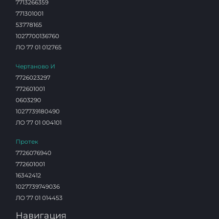
7713266359
771301001
53778165
1027700136760
ЛО 77 01 012765
Чертаново И
7726023297
772601001
0603290
1027739180490
ЛО 77 01 004101
Протек
7726076940
772601001
16342412
1027739749036
ЛО 77 01 014453
Навигация