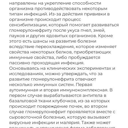
направлены на укрепление способности
организма противодействовать некоторым
типам инфекций. Из-за действия прививки в
организме происходит процесс
сенсибилизации, который помогает развиваться
гломерулонефриту после укуса пчел, змей,
пауков и других ядовитых организмов. Кроме
этого есть шансы на развитие болезни
вследствие переохлаждения, которое изменяет
свойства некоторых белков, приобретающих
иммунные свойства, либо пробуждается
пассивно проходящая инфекция.
Основываясь на клинических экспериментах и
исследованиях, можно утверждать, что за
развитие гломерулонефрита отвечают
несколько иммунных систем. Первая
аутоимунная и вторая иммунокомплексная. В
первом случае вырабатываются антитела в
базальтовой ткани клубочков, из-за которых
происходит повреждение почек, во втором
случае гломерулонефрит проявляется вместе с
сыровоточной болезнью, которую вызывают
вирусные инфекции и малярия. Также может
возникнуть и хроническая форма заболевания,