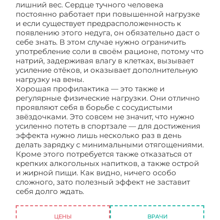
лишний вес. Сердце тучного человека
постоянно работает при повышенной нагрузке
и если существует предрасположенность к
появлению этого недуга, он обязательно даст о
себе знать. В этом случае нужно ограничить
употребление соли в своём рационе, потому что
натрий, задерживая влагу в клетках, вызывает
усиление отёков, и оказывает дополнительную
нагрузку на вены.
Хорошая профилактика — это также и
регулярные физические нагрузки. Они отлично
проявляют себя в борьбе с сосудистыми
звёздочками. Это совсем не значит, что нужно
усиленно потеть в спортзале — для достижения
эффекта нужно лишь несколько раз в день
делать зарядку с минимальными отягощениями.
Кроме этого потребуется также отказаться от
крепких алкогольных напитков, а также острой
и жирной пищи. Как видно, ничего особо
сложного, зато полезный эффект не заставит
себя долго ждать.
Венозные звёздочки на теле
— о чём они говорят и как от них избавится?
ЦЕНЫ
ВРАЧИ