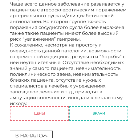
Чаще всего данное заболевание развивается у
пациентов с атеросклеротическим поражением
артериального русла и/или диабетической
ангиопатией. Во второй группе тяжесть
поражения сосудистого русла более выражена
также такие пациенты имеют более высокий
риск “увлажнения” гангрены.
К сожалению, несмотря на простоту и
очевидность данной патологии, возможности
современной медицины, результаты “борьбы” с
ней неутешительные. Отсутствие необходимых
знаний у самого пациента, невнимательность
поликлинического звена, невнимательность
близких пациента, отсутствие нужных
специалистов в лечебных учреждениях,
запоздалое лечение и т. д., приводят к
ампутации конечности, иногда и к летальному
исходу.
Гангрена нижних конечностей
ЦЕНЫ
ВРАЧИ
В НАЧАЛО