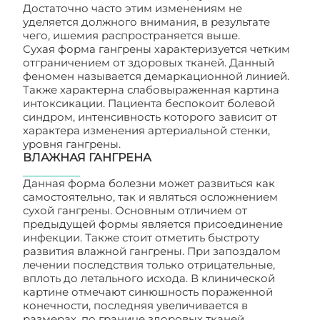
Достаточно часто этим изменениям не
уделяется должного внимания, в результате
чего, ишемия распространяется выше.
Сухая форма гангрены характеризуется четким
отграничением от здоровых тканей. Данный
феномен называется демаркационной линией.
Также характерна слабовыраженная картина
интоксикации. Пациента беспокоит болевой
синдром, интенсивность которого зависит от
характера изменения артериальной стенки,
уровня гангрены.
ВЛАЖНАЯ ГАНГРЕНА
Данная форма болезни может развиться как
самостоятельно, так и являться осложнением
сухой гангрены. Основным отличием от
предыдущей формы является присоединение
инфекции. Также стоит отметить быстроту
развития влажной гангрены. При запоздалом
лечении последствия только отрицательные,
вплоть до летального исхода. В клинической
картине отмечают синюшность пораженной
конечности, последняя увеличивается в
размерах, по границе здоровых тканей