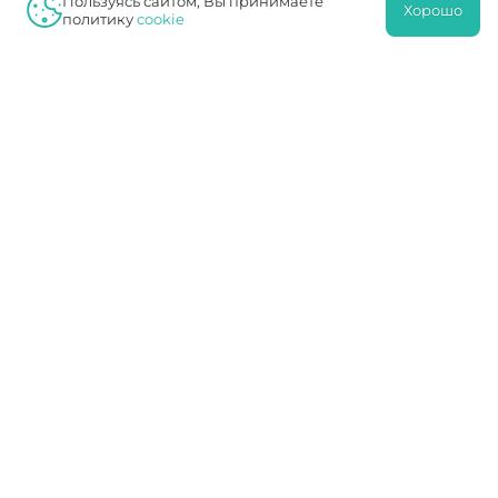
Пользуясь сайтом, Вы принимаете
1027739180490
Хорошо
политику
cookie
ЛО 77 01 004101
Протек
7726076940
772601001
16342412
1027739749036
ЛО 77 01 014453
Навигация
Услуги
Клиника
Специалисты
Отзывы
Акции
Цены