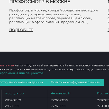
ПРОФОСМОТР В МОСКВЕ
Профосмотр в Москве, который осуществляется один
раз в два года, предусматривается для лиц,
работающих на транспорте, перевозящем людей,
работающим в сфере питания, продавцам, лиц…
ПОДРОБНЕЕ
нимание
на то, что данный интернет-сайт носит исключительно
 каких условиях не является публичной офертой, определяемой
нформация для пациентов
ботку персональных данных
Политика конфиденциальности
Мос. доктор
Чертаново И
Протек
7713266359
7726023297
772607
771301001
772601001
7726010