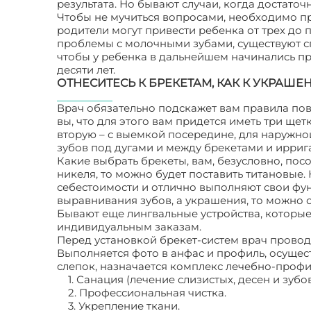
результата. Но бывают случаи, когда достато
Чтобы не мучиться вопросами, необходимо пр
родители могут привести ребенка от трех до п
проблемы с молочными зубами, существуют сп
чтобы у ребенка в дальнейшем начинались про
десяти лет.
ОТНЕСИТЕСЬ К БРЕКЕТАМ, КАК К УКРАШ
Врач обязательно подскажет вам правила пове
вы, что для этого вам придется иметь три ще
вторую – с выемкой посередине, для наружно
зубов под дугами и между брекетами и ирриг
Какие выбрать брекеты, вам, безусловно, пос
никеля, то можно будет поставить титановые
себестоимости и отлично выполняют свои функ
выравнивания зубов, а украшения, то можно о
Бывают еще лингвальные устройства, которые
индивидуальным заказам.
Перед установкой брекет-систем врач провод
Выполняется фото в анфас и профиль, осущес
слепок, назначается комплекс лечебно-проф
1. Санация (лечение слизистых, десен и зубов
2. Профессиональная чистка.
3. Укрепление ткани.