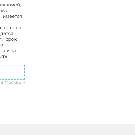
фикацией,
тные
, имеется
с детства
идется
ли срок
мо
если за
ить
 в Москве
→