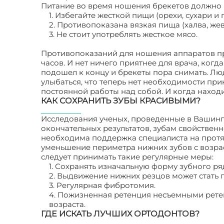
Питание во время ношения брекетов должно
1. Избегайте жесткой пищи (орехи, сухари и 
2. Противопоказана вязкая пища (халва, же
3. Не стоит употреблять жесткое мясо.
Противопоказаний для ношения аппаратов пр
часов. И нет ничего приятнее для врача, ког
подошел к концу и брекеты пора снимать. Люд
улыбаться, что теперь нет необходимости при
постоянной работы над собой. И когда находи
КАК СОХРАНИТЬ ЗУБЫ КРАСИВЫМИ?
Исследования ученых, проведенные в Вашингт
окончательных результатов, зубам свойствен
необходима поддержка специалиста на протя
уменьшение периметра нижних зубов с возрас
следует принимать такие регулярные меры:
1. Сохранять изначальную форму зубного ря
2. Выдвижение нижних резцов может стать п
3. Регулярная фибротомия.
4. Пожизненная ретенция несъемными рет
возраста.
ГДЕ ИСКАТЬ ЛУЧШИХ ОРТОДОНТОВ?