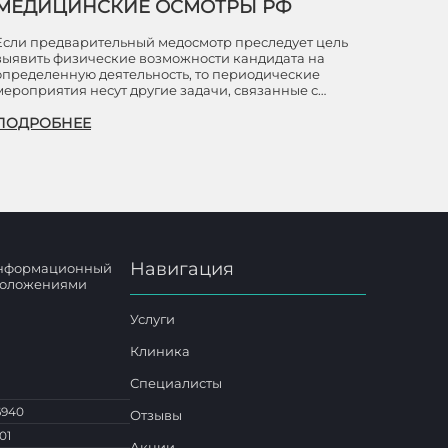
МЕДИЦИНСКИЕ ОСМОТРЫ РФ
Если предварительный медосмотр преследует цель
выявить физические возможности кандидата на
определенную деятельность, то периодические
мероприятия несут другие задачи, связанные с…
ПОДРОБНЕЕ
Навигация
 информационный
 положениями
Услуги
Клиника
Специалисты
6940
Отзывы
01
Акции