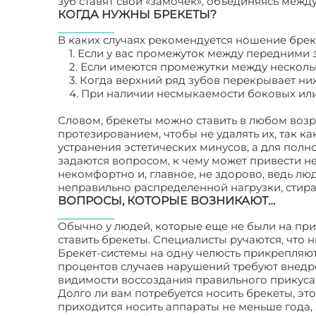
зуб ставят свой «замочек», объединяясь между
КОГДА НУЖНЫ БРЕКЕТЫ?
В каких случаях рекомендуется ношение бре
1. Если у вас промежуток между передними 
2. Если имеются промежутки между несколь
3. Когда верхний ряд зубов перекрывает ни
4. При наличии несмыкаемости боковых или
Словом, брекеты можно ставить в любом возр
протезированием, чтобы не удалять их, так ка
устранения эстетических минусов, а для пол
задаются вопросом, к чему может привести н
некомфортно и, главное, не здорово, ведь л
неправильно распределенной нагрузки, стираю
ВОПРОСЫ, КОТОРЫЕ ВОЗНИКАЮТ…
Обычно у людей, которые еще не были на прие
ставить брекеты. Специалисты ручаются, что н
Брекет-системы на одну челюсть прикрепляю
процентов случаев нарушений требуют внедре
видимости воссоздания правильного прикуса,
Долго ли вам потребуется носить брекеты, эт
приходится носить аппараты не меньше года,