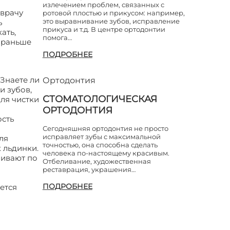
излечением проблем, связанных с
 врачу
ротовой плостью и прикусом: например,
это выравнивание зубов, исправление
ь
прикуса и т.д. В центре ортодонтии
ать,
помога…
е раньше
ПОДРОБНЕЕ
 Знаете ли
Ортодонтия
и зубов,
СТОМАТОЛОГИЧЕСКАЯ
ля чистки
ОРТОДОНТИЯ
ость
Сегодняшняя ортодонтия не просто
исправляет зубы с максимальной
ля
точностью, она способна сделать
 льдинки.
человека по-настоящему красивым.
ливают по
Отбеливание, художественная
реставрация, украшения…
ПОДРОБНЕЕ
ется