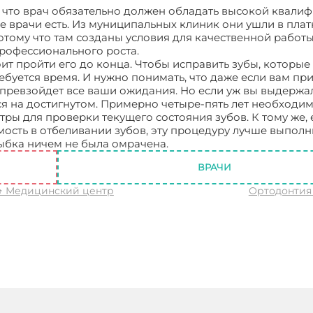
, что врач обязательно должен обладать высокой квали
е врачи есть. Из муниципальных клиник они ушли в пла
ому что там созданы условия для качественной работы
профессионального роста.
оит пройти его до конца. Чтобы исправить зубы, которые 
буется время. И нужно понимать, что даже если вам пр
т превзойдет все ваши ожидания. Но если уж вы выдержа
ся на достигнутом. Примерно четыре-пять лет необходи
ры для проверки текущего состояния зубов. К тому же, 
ость в отбеливании зубов, эту процедуру лучше выполн
ыбка ничем не была омрачена.
Ортодонтия брекеты
ВРАЧИ
↑ Медицинский центр
Ортодонтия