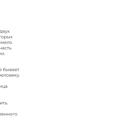
двух
оторых
смело
часть
но.
е бывает
человеку
лица
ить.
ленного