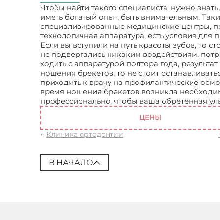
Чтобы найти такого специалиста, нужно знать
иметь богатый опыт, быть внимательным. Таки
специализированные медицинские центры, пот
технологичная аппаратура, есть условия для 
Если вы вступили на путь красоты зубов, то ст
не подвергались никаким воздействиям, потре
ходить с аппаратурой полтора года, результа
ношения брекетов, то не стоит останавливать
приходить к врачу на профилактические осмот
время ношения брекетов возникла необходим
профессионально, чтобы ваша обретенная ул
ЦЕНЫ
←
Клиника ортодонтии
В НАЧАЛО