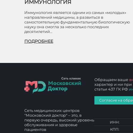
ИММУНОЛОГИЯ
Иммунология является одним из самых «молодых»
направлений медицины, а развиться в
самостоятельную фундаментальную биологическую
науку она смогла за несколько последних
десятилетий…
ПОДРОБНЕЕ
Обращаем ваше
в
характер и ни при
статьи 437 ГК РФ
и
Согласие на обра
Сеть медицинских центров
"Московский доктор" – это, в
первую очередь, высокий уровень
ИНН:
обслуживания и здоровье
пациентов
КПП: