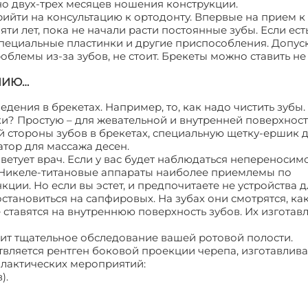
чно двух-трех месяцев ношения конструкции.
ийти на консультацию к ортодонту. Впервые на прием к
яти лет, пока не начали расти постоянные зубы. Если ест
ециальные пластинки и другие приспособления. Допуск
блемы из-за зубов, не стоит. Брекеты можно ставить н
ЕНИЮ…
дения в брекетах. Например, то, как надо чистить зубы.
тки? Простую – для жевательной и внутренней поверхност
й стороны зубов в брекетах, специальную щетку-ершик д
атор для массажа десен.
оветует врач. Если у вас будет наблюдаться непереносим
. Никеле-титановые аппараты наиболее приемлемы по
ции. Но если вы эстет, и предпочитаете не устройства д
становиться на сапфировых. На зубах они смотрятся, как
 ставятся на внутреннюю поверхность зубов. Их изготав
ит тщательное обследование вашей ротовой полости.
твляется рентген боковой проекции черепа, изготавлива
илактических мероприятий:
).