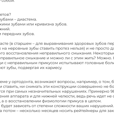
 собой.
кетов?
зубами – диастема.
кими зубами или кривизна зубов.
жний.
 передних зубов.
асте (в старшем – для выравнивания здоровых зубов пе
к на неровные зубы ставить протез нельзя) и не просто д
ного восстановления неправильного смыкания. Некоторы
еправильное смыкание и можно ли с этим жить? Можно.
юди с неправильным прикусом испытывают головные боли
т зубы, подвергая их кариесу.
ме у ортодонта, возникают вопросы, например, о том, 
и ставить, ни снимать эти конструкции совершенно не б
тся при самых незначительных нарушениях. Примерно 9
ния аппарата и для нижней челюсти, ведь речь идет не 
 а о восстановлении физиологии прикуса в целом.
о будет зависеть от степени сложности ваших нарушений
 а потом – несколько месяцев носить рейтейнеры для за