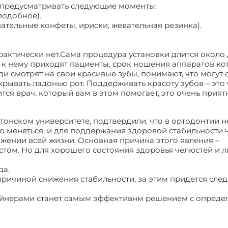
 предусматривать следующие моменты:
подобное).
вательные конфеты, ириски, жевательная резинка).
актически нет.Сама процедура установки длится около 
да к нему приходят пациенты, срок ношения аппаратов к
и смотрят на свои красивые зубы, понимают, что могут 
крывать ладонью рот. Поддерживать красоту зубов – это 
тся врач, который вам в этом помогает, это очень прият
онском университете, подтвердили, что в ортодонтии н
но меняться, и для поддержания здоровой стабильности 
жении всей жизни. Основная причина этого явления –
том. Но для хорошего состояния здоровья челюстей и 
да.
ричиной снижения стабильности, за этим придется след
ейнерами станет самым эффективнм решением с опреде