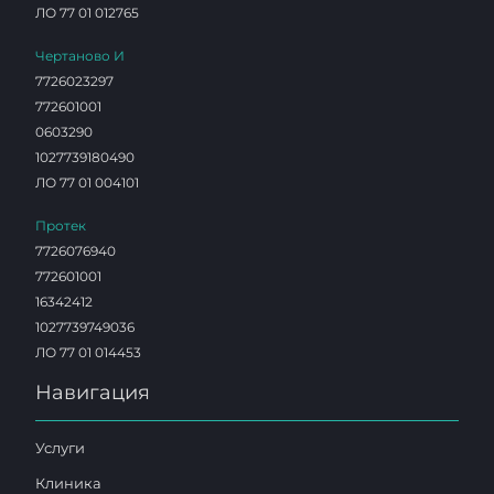
ЛО 77 01 012765
Чертаново И
7726023297
772601001
0603290
1027739180490
ЛО 77 01 004101
Протек
7726076940
772601001
16342412
1027739749036
ЛО 77 01 014453
Навигация
Услуги
Клиника