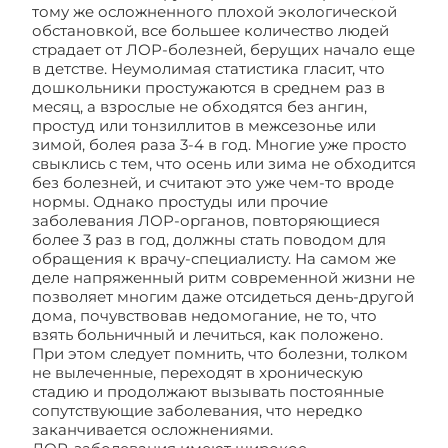
тому же осложненного плохой экологической
обстановкой, все большее количество людей
страдает от ЛОР-болезней, берущих начало еще
в детстве. Неумолимая статистика гласит, что
дошкольники простужаются в среднем раз в
месяц, а взрослые не обходятся без ангин,
простуд или тонзиллитов в межсезонье или
зимой, болея раза 3-4 в год. Многие уже просто
свыклись с тем, что осень или зима не обходится
без болезней, и считают это уже чем-то вроде
нормы. Однако простуды или прочие
заболевания ЛОР-органов, повторяющиеся
более 3 раз в год, должны стать поводом для
обращения к врачу-специалисту. На самом же
деле напряженный ритм современной жизни не
позволяет многим даже отсидеться день-другой
дома, почувствовав недомогание, не то, что
взять больничный и лечиться, как положено.
При этом следует помнить, что болезни, толком
не вылеченные, переходят в хроническую
стадию и продолжают вызывать постоянные
сопутствующие заболевания, что нередко
заканчивается осложнениями.