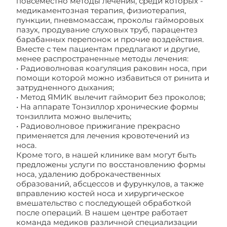
повсеместно методы лечения, среди которых -
медикаментозная терапия, физиотерапия,
пункции, пневмомассаж, проколы гайморовых
пазух, продувание слуховых труб, парацентез
барабанных перепонок и прочие воздействия.
Вместе с тем пациентам предлагают и другие,
менее распространенные методы лечения:
• Радиоволновая коагуляция раковин носа, при
помощи которой можно избавиться от ринита и
затрудненного дыхания;
• Метод ЯМИК вылечит гайморит без проколов;
• На аппарате Тонзиллор хронические формы
тонзиллита можно вылечить;
• Радиоволновое прижигание прекрасно
применяется для лечения кровотечений из
носа.
Кроме того, в нашей клинике вам могут быть
предложены услуги по восстановлению формы
носа, удалению доброкачественных
образований, абсцессов и фурункулов, а также
вправлению костей носа и хирургическое
вмешательство с последующей обработкой
после операций. В нашем центре работает
команда медиков различной специализации