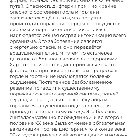
форме, поражая область верхних дыхательных
путей. Опасность дифтерии помимо крайне
опасного состояния горла и гортани
заключается ещё и в том, что попутно
происходит поражение сердечно-сосудистой
системы и нервных окончаний, а также
наблюдается общая острая интоксикация всего
организма. Это заболевание является
смертельно опасным, оно передаётся
воздушно-капельным путём, то есть через
дыхание от больного человека к здоровому.
Характерной чертой дифтерии является тот
фактор, что при воспалительном процессе в
горле и гортани не наблюдается болевых
ощущений. Постепенное безболезненное
развитие приводит к существенному
поражению клеток нервной системы, тканей
сердца, и почек, а в итоге к отёку лица и
гортани. В запущенном виде заболевание
приводит к летальному исходу. Эта болезнь
считалось успешно побеждённой, и во второй
половине XX века была отменена обязательная
вакцинация против дифтерии, что в конце века
90-х годов привело к её возвращению и новому