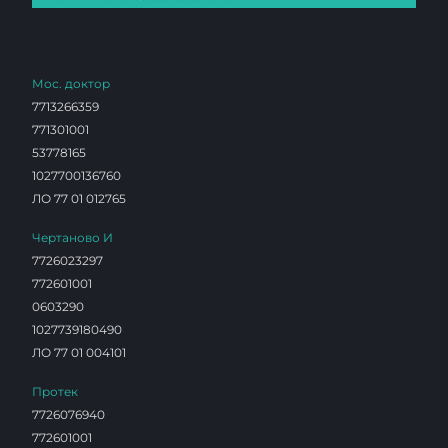
Мос. доктор
7713266359
771301001
53778165
1027700136760
ЛО 77 01 012765
Чертаново И
7726023297
772601001
0603290
1027739180490
ЛО 77 01 004101
Протек
7726076940
772601001