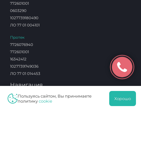
772601001
0603290
1027739180490
ЛО 77 01 004101
Протек
7726076940
772601001
16342412
1027739749036
ЛО 77 01 014453
Навигация
Пользуясь сайтом, Вы принимаете
Хорошо
Услуги
политику
cookie
Клиника
Специалисты
Отзывы