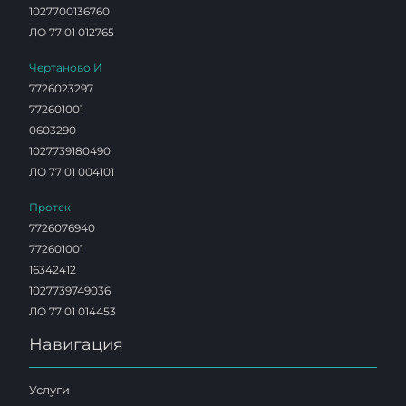
1027700136760
ЛО 77 01 012765
Чертаново И
7726023297
772601001
0603290
1027739180490
ЛО 77 01 004101
Протек
7726076940
772601001
16342412
1027739749036
ЛО 77 01 014453
Навигация
Услуги