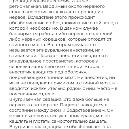
Проводниковая анестезия. Она же –
региональная. Вводимый около нервного
ствола анестетик «отключает» проводник
нервов. Вследствие этого происходит
обезболивание и обездвиживание в той зоне, в
которой необходимо. В данном случае
блокируется работа либо нервных сплетений,
либо нервных корешков, которые отходят от
спинного мозга. Во втором случае это
называется эпидуральной анестезий, или
спинальной. Первая – анестетик вводится в
эпидуральное пространство, которое у
человека заполнено клетчаткой. Вторая –
анестетик вводится под оболочку,
покрывающую спинной мозг. Ни анестетик, ни
игла не попадают прямиком в спинной мозг, а
вводятся исключительно рядом с ним. Часто – в
поясничном отделе.
Внутривенная седация. Это даже больше не
наркоз, а снотворное. Пациент находится в
состоянии между сном и бодрствованием. Он
может выполнять все указания врача, может
кашлять и глотать, самостоятельно дышать.
Внутривенная седация не обезболивает, она