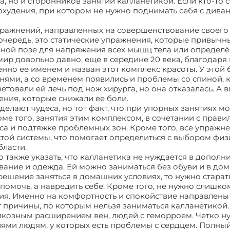
а, но и сторонников занятий калланетикой. Если кто-то с
охудения, при котором не нужно поднимать себя с дивана
пражнений, направленных на совершенствование своего 
очередь, это статические упражнения, которые привычн
ённой позе для напряжения всех мышц тела или определ
ир довольно давно, еще в середине 20 века, благодаря
но ее именем и назван этот комплекс красоты. У этой
нями, а со временем появились и проблемы со спиной, 
товали ей лечь под нож хирурга, но она отказалась. А 
ения, которые снижали ее боли.
делают чудеса, но тот факт, что при упорных занятиях м
Кроме того, занятия этим комплексом, в сочетании с прав
са и подтяжке проблемных зон. Кроме того, все упражн
стой системы, что помогает определиться с выбором фи
бласти.
также указать, что калланетика не нуждается в дополн
вание и одежда. Ей можно заниматься без обуви и в до
 решение заняться в домашних условиях, то нужно старат
помочь, а навредить себе. Кроме того, не нужно слишко
ятия. Именно на комфортность и спокойствие направлены
т причины, по которым нельзя заниматься калланетикой.
арикозным расширением вен, людей с геморроем. Четко н
иями людям, у которых есть проблемы с сердцем. Полны