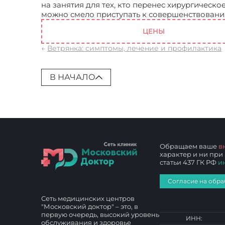
на занятия для тех, кто перенес хирургическо
можно смело приступать к совершенствовани
ЦЕНЫ
←
Ветрянка: симптомы, лечение и профилактика
В НАЧАЛО
Обращаем ваше
в
характер и ни при
статьи 437 ГК РФ
и
Согласие на обра
Сеть медицинских центров
"Московский доктор" – это, в
первую очередь, высокий уровень
ИНН:
обслуживания и здоровье