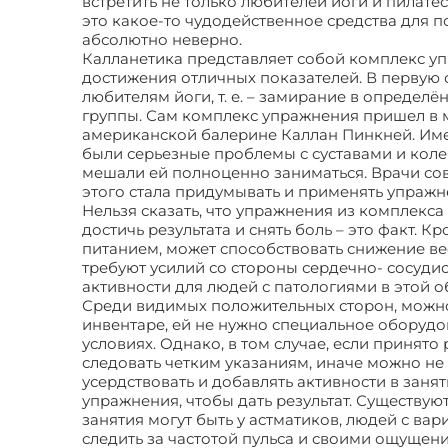
встретить не только любителей йоги и пилатес
это какое-то чудодейственное средства для п
абсолютно неверно.
Калланетика представляет собой комплекс у
достижения отличных показателей. В первую 
любителям йоги, т. е. – замирание в определ
группы. Сам комплекс упражнения пришел в м
американской балерине Каллан Пинкней. Имен
были серьезные проблемы с суставами и коле
мешали ей полноценно заниматься. Врачи сове
этого стала придумывать и применять упражн
Нельзя сказать, что упражнения из комплекса 
достичь результата и снять боль – это факт. 
питанием, может способствовать снижение ве
требуют усилий со стороны сердечно- сосуди
активности для людей с патологиями в этой о
Среди видимых положительных сторон, можно 
инвентаре, ей не нужно специальное оборудо
условиях. Однако, в том случае, если принято
следовать четким указаниям, иначе можно не 
усердствовать и добавлять активности в зан
упражнения, чтобы дать результат. Существую
занятия могут быть у астматиков, людей с в
следить за частотой пульса и своими ощущен