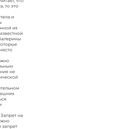
читает, что
, то это
тела и
ы
ённой их
 известной
 балерины
которые
вместо
ожно
ильным
ения не
зической
ительном
машних
ься
м
 Запрет на
ужно
й запрет