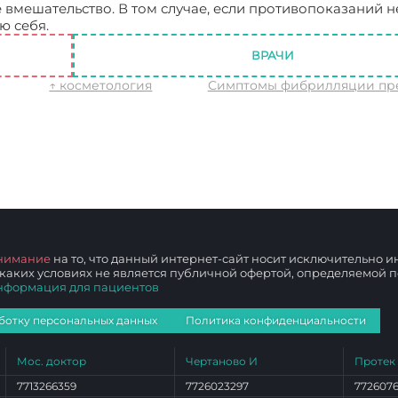
е вмешательство. В том случае, если противопоказаний не
ю себя.
Калланетика.
ВРАЧИ
↑ косметология
Симптомы фибрилляции пр
нимание
на то, что данный интернет-сайт носит исключительно
 каких условиях не является публичной офертой, определяемой
нформация для пациентов
ботку персональных данных
Политика конфиденциальности
Мос. доктор
Чертаново И
Протек
7713266359
7726023297
772607