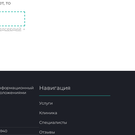
т, то
едсердий
→
Навигация
 информационный
 положениями
Услуги
Клиника
Специалисты
6940
Отзывы