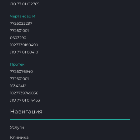
ЛО 77 01 012765
Чертаново И
7726023297
772601001
0603290
1027739180490
ЛО 77 01 004101
Протек
7726076940
772601001
16342412
1027739749036
ЛО 77 01 014453
Навигация
Услуги
Клиника