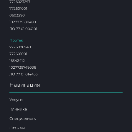
7726023297
772601001
0603290
1027739180490
ЛО 77 01 004101
Протек
7726076940
772601001
16342412
1027739749036
ЛО 77 01 014453
Навигация
Услуги
Клиника
Специалисты
Отзывы