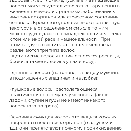
здоровья. А вот ломкие, тусклые и выпадающие
волосы могут свидетельствовать о нарушении в
жизнедеятельности организма, заболеваниях
внутренних органов или стрессовом состоянии
человека. Кроме того, волосы имеют различную
текстуру и в определённом смысле по ним
можно судить даже о принадлежности человека
к той или иной расе и национальности. При
этом следует отметить, что на теле человека
различаются три типа волос:
• щетинистые волосы (к ним относятся ресницы,
брови, а также волосы в ушах и носу);
• длинные волосы (на голове, на лице у мужчин,
в подмышечных впадинах и на лобке);
• пушковые волосы, располагающиеся
практически по всему телу человека (лишь
ладони, ступни и губы не имеют никакого
волосяного покрова).
Основная функция волос - это защита кожных
покровов и некоторых органов (глаз, ушей и
т.д.), они препятствуют прямому проникновению