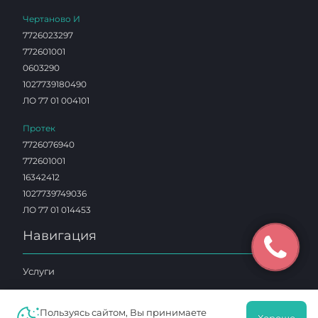
Чертаново И
7726023297
772601001
0603290
1027739180490
ЛО 77 01 004101
Протек
7726076940
772601001
16342412
1027739749036
ЛО 77 01 014453
Навигация
Услуги
Клиника
Пользуясь сайтом, Вы принимаете
Специалисты