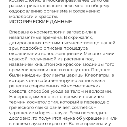
косметологию в Москвеправильнее было бы
рассматривать как комплекс мер по общему
оздоровлению организма и сохранению
молодости и красоты.
ИСТОРИЧЕСКИЕ ДАННЫЕ
Впервые о косметологии заговорили в
незапамятные времена. В скрижалях,
датированных третьим тысячелетием до нашей
эры, подробно описана процедура
окрашивания волос женщинами Месопотамии
краской, полученной из растения под
названием хна. Этой же краской модницы того
времени красили ногти и кожу стоп. Позднее
были найдены фолианты царицы Клеопатры, в
которых она собственноручно записывала
рецепты современных ей косметических
средств, способов ухода за телом и волосами.
Наверное, именно в это время и появился
термин косметология, который в переводе с
греческого языка означает: cosmetics –
украшение и logos – наука. Если переводить
дословно, то получится наука об украшении или
в нашем случае о красоте. Во все времена и у