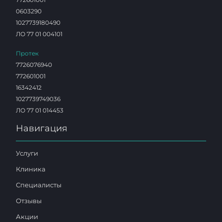
0603290
1027739180490
ЛО 77 01 004101
Протек
7726076940
772601001
16342412
1027739749036
ЛО 77 01 014453
Навигация
Услуги
Клиника
Специалисты
Отзывы
Акции